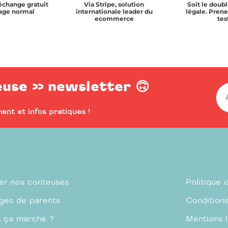
échange gratuit
Via Stripe, solution
Soit le doubl
age normal
internationale leader du
légale. Prene
ecommerce
test
euse >> newsletter 🙃
ent et infos pratiques !
er nos conteuses
Politique 
ges de parents
Condition
 ça marche ?
Mentions 