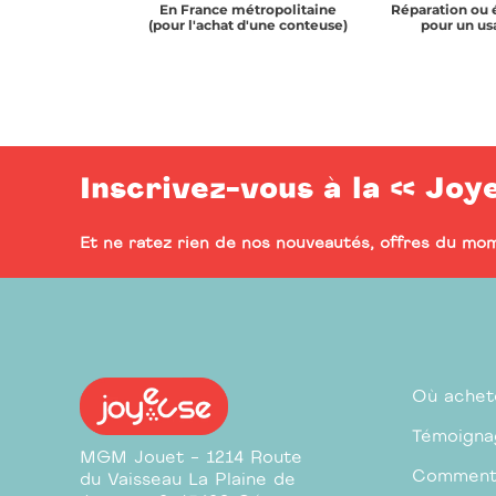
En France métropolitaine
Réparation ou 
(pour l'achat d'une conteuse)
pour un us
Inscrivez-vous à la << Joy
Et ne ratez rien de nos nouveautés, offres du mom
Où achet
Témoigna
MGM Jouet - 1214 Route
Comment
du Vaisseau La Plaine de