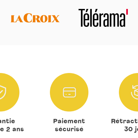
ntie
Paiement
Rétract
e 2 ans
sécurisé
30 j