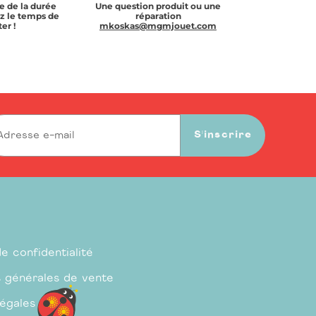
e de la durée
Une question produit ou une
z le temps de
réparation
er !
mkoskas@mgmjouet.com
S'inscrire
de confidentialité
s générales de vente
légales