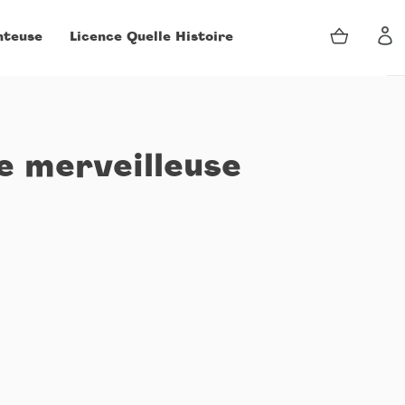
Panier
nteuse
Licence Quelle Histoire
Se 
e merveilleuse