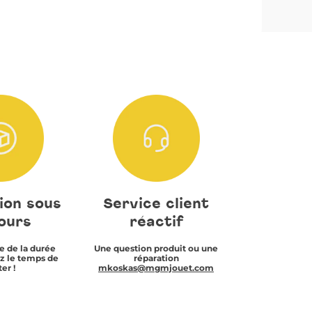
ompositeur(s) :
-
-
Conteur :
Guillaume Muller
-
 du dodo, de la sieste… ou simplement d’un câlin
et instant précieux, des histoires douces,
ix tendres, et même une histoire de détente
 du dodo, de la sieste… ou simplement d’un câlin
et instant précieux, des histoires douces,
ix tendres, et même une histoire de détente
ion sous
Service client
ours
réactif
e de la durée
Une question produit ou une
z le temps de
réparation
er !
mkoskas@mgmjouet.com