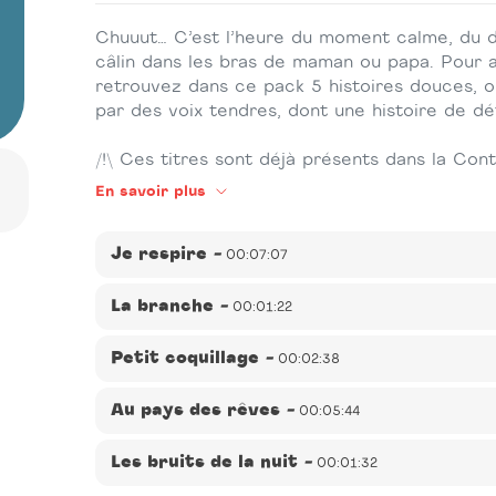
Chuuut… C’est l’heure du moment calme, du d
câlin dans les bras de maman ou papa. Pour 
retrouvez dans ce pack 5 histoires douces, o
par des voix tendres, dont une histoire de d
/!\ Ces titres sont déjà présents dans la Cont
En savoir plus
Je respire
-
00:07:07
Éditeur(s) :
Joyeuse
-
Auteur(s) :
Valérie Latour-Burn
La branche
-
00:01:22
Burney
-
Durée :
00:07:07
Éditeur(s) :
Joyeuse
-
Auteur(s) :
Valérie Latour-Burn
Description :
Chuuut… C’est l’heure du moment calme,
Petit coquillage
-
00:02:38
Muller
-
Durée :
00:01:22
dans les bras de maman ou papa. Pour accompagner c
histoires douces, oniriques et pleines de poésie rac
Éditeur(s) :
Joyeuse
-
Auteur(s) :
Valérie Latour-Burn
Description :
Chuuut… C’est l’heure du moment calme,
Au pays des rêves
-
détente profonde adaptée aux enfants.
00:05:44
Durée :
00:02:38
dans les bras de maman ou papa. Pour accompagner c
oniriques et pleines de poésie racontées par des vo
Éditeur(s) :
Joyeuse
-
Auteur(s) :
Valérie Latour-Burn
Description :
Chuuut… C’est l’heure du moment calme,
Les bruits de la nuit
-
profonde adaptée aux enfants.
00:01:32
Durée :
00:05:44
dans les bras de maman ou papa. Pour accompagner c
oniriques et pleines de poésie racontées par des vo