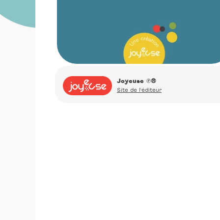
Joyeuse
℗®
Site de l'éditeur