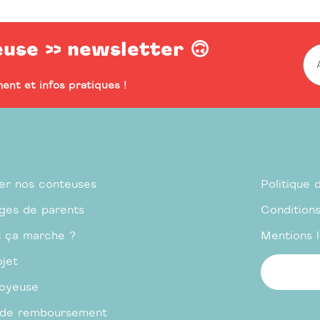
euse >> newsletter 🙃
ent et infos pratiques !
er nos conteuses
Politique 
ges de parents
Condition
 ça marche ?
Mentions 
jet
Joyeuse
e de remboursement