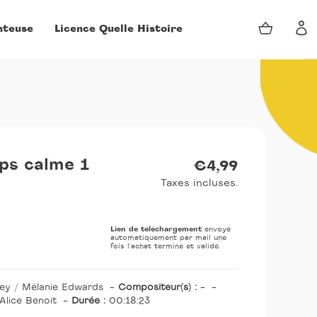
Panier
nteuse
Licence Quelle Histoire
Se 
Prix
ps calme 1
€4,99
normal
Taxes incluses.
Lien de téléchargement
envoyé
automatiquement par mail une
fois l'achat terminé et validé.
ney / Mélanie Edwards
-
Compositeur(s) :
-
-
Alice Benoit
-
Durée :
00:18:23