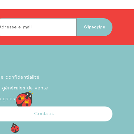
S'inscrire
de confidentialité
s générales de vente
légales
Contact