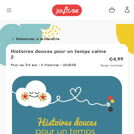
Panier
Se 
Passer
au
Retourner à la librairie
contenu
Histoires douces pour un temps calme
2
Prix
€4,99
norma
Pour les 3-5 ans - 5 Histoires - 00:18:58
Taxes incluses.