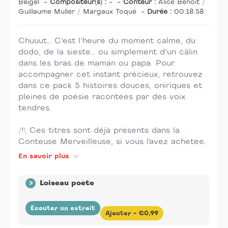
Beigel
-
Compositeur(s) :
-
-
Conteur :
Alice Benoit /
Guillaume Muller / Margaux Toqué
-
Durée :
00:18:58
Chuuut… C’est l’heure du moment calme, du
dodo, de la sieste… ou simplement d’un câlin
dans les bras de maman ou papa. Pour
accompagner cet instant précieux, retrouvez
dans ce pack 5 histoires douces, oniriques et
pleines de poésie racontées par des voix
tendres.
/!\ Ces titres sont déjà présents dans la
Conteuse Merveilleuse, si vous l'avez achetée.
En savoir plus
>
L'oiseau poète
Écouter un extrait
Ajouter -
€0,99