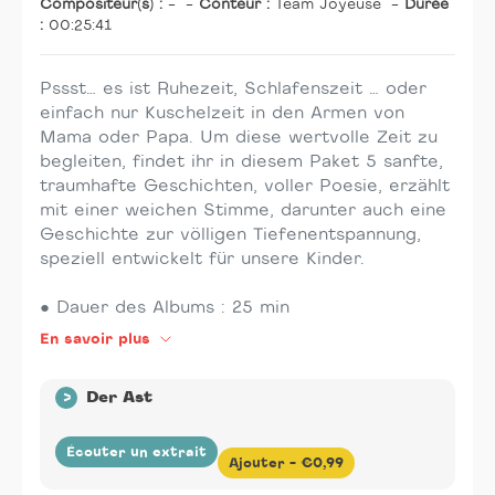
Compositeur(s) :
-
-
Conteur :
Team Joyeuse
-
Durée
:
00:25:41
Pssst… es ist Ruhezeit, Schlafenszeit … oder
einfach nur Kuschelzeit in den Armen von
Mama oder Papa. Um diese wertvolle Zeit zu
begleiten, findet ihr in diesem Paket 5 sanfte,
traumhafte Geschichten, voller Poesie, erzählt
mit einer weichen Stimme, darunter auch eine
Geschichte zur völligen Tiefenentspannung,
speziell entwickelt für unsere Kinder.
● Dauer des Albums : 25 min
En savoir plus
>
Der Ast
Écouter un extrait
Ajouter -
€0,99