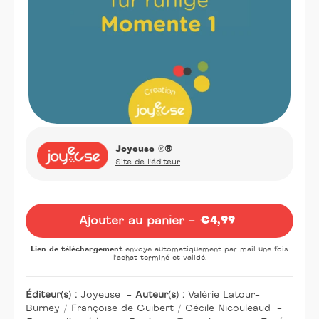
Joyeuse
℗®
Site de l'éditeur
Oeuvre
Ajouter au panier -
€4,99
Prix
normal
Lien de téléchargement
envoyé automatiquement par mail une fois
l'achat terminé et validé.
Éditeur(s) :
Joyeuse
-
Auteur(s) :
Valérie Latour-
Burney / Françoise de Guibert / Cécile Nicouleaud
-