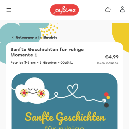
Panier
Se 
Passer
au
Retourner à la librairie
contenu
Sanfte Geschichten für ruhige
Momente 1
Prix
€4,99
norma
Pour les 3-5 ans - 5 Histoires - 00:25:41
Taxes incluses.