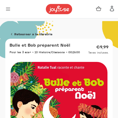
Panier
Se 
Passer
au
Retourner à la librairie
contenu
Bulle et Bob préparent Noël
Prix
€9,99
norma
Pour les 3 ans+ - 10 Histoire/Chansons - 00:26:00
Taxes incluses.