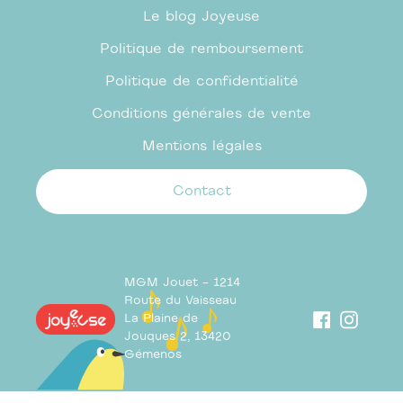
Le blog Joyeuse
Politique de remboursement
Politique de confidentialité
Conditions générales de vente
Mentions légales
Contact
MGM Jouet - 1214
Route du Vaisseau
Facebook
Insta
La Plaine de
Jouques 2, 13420
Gémenos
Utilisez