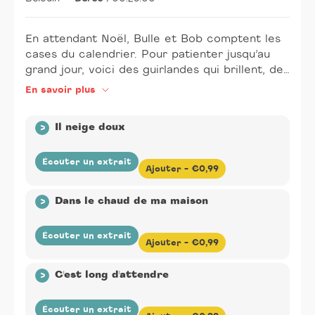
En attendant Noël, Bulle et Bob comptent les
cases du calendrier. Pour patienter jusqu’au
grand jour, voici des guirlandes qui brillent, des
flocons de neige, un Père Noël en papier… De
En savoir plus
quoi faire un beau sapin ! Au son du marimba,
du vibraphone, du violoncelle et autres
>
Il neige doux
percussions fantaisistes, ça swingue et ça
balance !
Écouter un extrait
Ajouter -
€0,99
Éditeur(s) :
Didier Jeunesse
-
Auteur(s) :
Nathalie
>
Dans le chaud de ma maison
Tual
-
Compositeur(s) :
Nathalie Tual, Gilles Belouin
-
Illustrateur(s) :
Ilya Green
-
Conteur/Chanteur :
Nathalie Tual
-
Durée :
00:00:51
Écouter un extrait
Ajouter -
€0,99
Éditeur(s) :
Didier Jeunesse
-
Auteur(s) :
Nathalie
>
C'est long d'attendre
Tual
-
Compositeur(s) :
Nathalie Tual, Gilles Belouin
-
Illustrateur(s) :
Ilya Green
-
Conteur/Chanteur :
Nathalie Tual
-
Durée :
00:01:45
Écouter un extrait