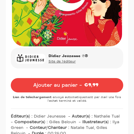
Didier Jeunesse
℗®
Site de l'éditeur
Oeuvre
Ajouter au panier -
€9,99
Prix
normal
Lien de téléchargement
envoyé automatiquement par mail une fois
l'achat terminé et validé.
Éditeur(s) :
Didier Jeunesse
-
Auteur(s) :
Nathalie Tual
-
Compositeur(s) :
Gilles Belouin
-
Illustrateur(s) :
Ilya
Green
-
Conteur/Chanteur :
Natalie Tual, Gilles
Belouin
-
Durée :
00:26:00