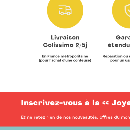
Livraison
Gara
Colissimo 2/5j
étendu
En France métropolitaine
Réparation ou 
(pour l'achat d'une conteuse)
pour un us
Inscrivez-vous à la << Joy
Et ne ratez rien de nos nouveautés, offres du mom