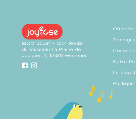
Où achet
Témoigna
MGM Jouet - 1214 Route
du Vaisseau La Plaine de
Comment
Jouques 2, 13420 Gémenos
Notre Pro
Facebook
Instagram
Le blog 
Politiqu
Utilisez
Prix
€9,99
Taxes incluses.
les
normal
Lien de téléchargement
envoyé automatiquement par mail une fois
flèches