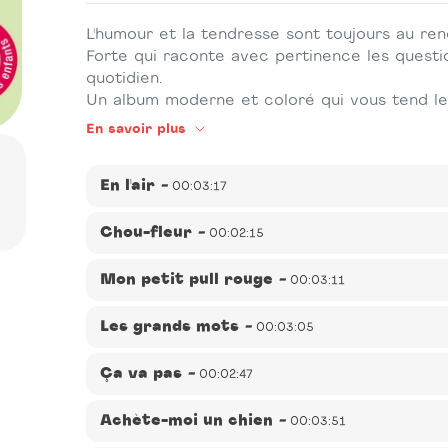
L'humour et la tendresse sont toujours au r
Forte qui raconte avec pertinence les questi
quotidien.
Un album moderne et coloré qui vous tend le
En savoir plus
En l'air
-
00:03:17
Éditeur(s) :
Victorie Music
-
Auteur(s) :
Sophie Forte
Chou-fleur
-
00:02:15
Sophie Forte
-
Durée :
00:03:17
Éditeur(s) :
Victorie Music
-
Auteur(s) :
Sophie Forte
Description :
L'humour et la tendresse sont toujours
Mon petit pull rouge
-
00:03:11
Sophie Forte
-
Durée :
00:02:15
Forte qui raconte toujours avec pertinence les questio
qui nous entoure.
Éditeur(s) :
Victorie Music
-
Auteur(s) :
Sophie Forte
Description :
L'humour et la tendresse sont toujours
Les grands mots
-
00:03:05
Sophie Forte
-
Durée :
00:03:11
Forte qui raconte toujours avec pertinence les questio
qui nous entoure.
Éditeur(s) :
Victorie Music
-
Auteur(s) :
Sophie Forte
Description :
L'humour et la tendresse sont toujours
Ça va pas
-
00:02:47
Sophie Forte
-
Durée :
00:03:05
Forte qui raconte toujours avec pertinence les questio
qui nous entoure.
Éditeur(s) :
Victorie Music
-
Auteur(s) :
Sophie Forte
Description :
L'humour et la tendresse sont toujours
Achète-moi un chien
-
00:03:51
Sophie Forte
-
Durée :
00:02:47
Forte qui raconte toujours avec pertinence les questio