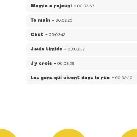
qui nous entoure.
Éditeur(s) :
Victorie Music
-
Auteur(s) :
Sophie Forte
Description :
L'humour et la tendresse sont toujours
Mamie a rajeuni
-
00:03:57
Sophie Forte
-
Durée :
00:03:51
Forte qui raconte toujours avec pertinence les questio
qui nous entoure.
Éditeur(s) :
Victorie Music
-
Auteur(s) :
Sophie Forte
Description :
L'humour et la tendresse sont toujours
Ta main
-
00:02:20
Sophie Forte
-
Durée :
00:03:57
Forte qui raconte toujours avec pertinence les questio
qui nous entoure.
Éditeur(s) :
Victorie Music
-
Auteur(s) :
Sophie Forte
Description :
L'humour et la tendresse sont toujours
Chut
-
00:02:42
Sophie Forte
-
Durée :
00:02:20
Forte qui raconte toujours avec pertinence les questio
qui nous entoure.
Éditeur(s) :
Victorie Music
-
Auteur(s) :
Sophie Forte
Description :
L'humour et la tendresse sont toujours
J'suis timide
-
00:03:57
Sophie Forte
-
Durée :
00:02:42
Forte qui raconte toujours avec pertinence les questio
qui nous entoure.
Éditeur(s) :
Victorie Music
-
Auteur(s) :
Sophie Forte
Description :
L'humour et la tendresse sont toujours
J'y crois
-
00:03:28
Sophie Forte
-
Durée :
00:03:57
Forte qui raconte toujours avec pertinence les questio
qui nous entoure.
Éditeur(s) :
Victorie Music
-
Auteur(s) :
Sophie Forte
Description :
L'humour et la tendresse sont toujours
Les gens qui vivent dans la rue
-
00:02:50
Sophie Forte
-
Durée :
00:03:28
Forte qui raconte toujours avec pertinence les questio
qui nous entoure.
Éditeur(s) :
Victorie Music
-
Auteur(s) :
Sophie Forte
Description :
L'humour et la tendresse sont toujours
Sophie Forte
-
Durée :
00:02:50
Forte qui raconte toujours avec pertinence les questio
Ajout
qui nous entoure.
d'un
Description :
L'humour et la tendresse sont toujours
produit
Forte qui raconte toujours avec pertinence les questio
qui nous entoure.
à
votre
panier