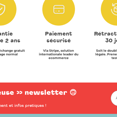
ntie
Paiement
Rétract
e 2 ans
sécurisé
30 j
échange gratuit
Via Stripe, solution
Soit le doubl
age normal
internationale leader du
légale. Prene
ecommerce
test
euse >> newsletter 🙃
ent et infos pratiques !