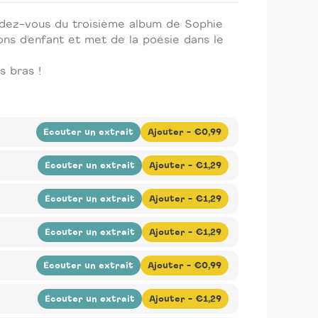
endez-vous du troisième album de Sophie
ons d'enfant et met de la poésie dans le
s bras !
Écouter un extrait
Ajouter -
€0,99
-
Compositeur(s) :
Antoine Sahler
-
Chanteur :
Écouter un extrait
Ajouter -
€1,29
-
Compositeur(s) :
Antoine Sahler
-
Chanteur :
 au rendez-vous du troisième album de Sophie
Écouter un extrait
Ajouter -
€1,29
ns d'enfant, le quotidien, la famille, et le monde
-
Compositeur(s) :
Antoine Sahler
-
Chanteur :
 au rendez-vous du troisième album de Sophie
Écouter un extrait
Ajouter -
€1,29
ns d'enfant, le quotidien, la famille, et le monde
-
Compositeur(s) :
Antoine Sahler
-
Chanteur :
 au rendez-vous du troisième album de Sophie
Écouter un extrait
Ajouter -
€0,99
ns d'enfant, le quotidien, la famille, et le monde
-
Compositeur(s) :
Antoine Sahler
-
Chanteur :
 au rendez-vous du troisième album de Sophie
Écouter un extrait
Ajouter -
€1,29
ns d'enfant, le quotidien, la famille, et le monde