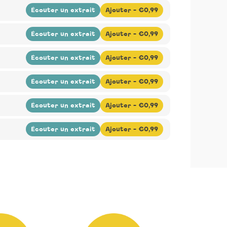
-
Compositeur(s) :
Antoine Sahler
-
Chanteur :
 au rendez-vous du troisième album de Sophie
Écouter un extrait
Ajouter -
€0,99
ns d'enfant, le quotidien, la famille, et le monde
-
Compositeur(s) :
Antoine Sahler
-
Chanteur :
 au rendez-vous du troisième album de Sophie
Écouter un extrait
Ajouter -
€0,99
ns d'enfant, le quotidien, la famille, et le monde
-
Compositeur(s) :
Antoine Sahler
-
Chanteur :
 au rendez-vous du troisième album de Sophie
Écouter un extrait
Ajouter -
€0,99
ns d'enfant, le quotidien, la famille, et le monde
-
Compositeur(s) :
Antoine Sahler
-
Chanteur :
 au rendez-vous du troisième album de Sophie
Écouter un extrait
Ajouter -
€0,99
ns d'enfant, le quotidien, la famille, et le monde
-
Compositeur(s) :
Antoine Sahler
-
Chanteur :
 au rendez-vous du troisième album de Sophie
Écouter un extrait
Ajouter -
€0,99
ns d'enfant, le quotidien, la famille, et le monde
-
Compositeur(s) :
Antoine Sahler
-
Chanteur :
 au rendez-vous du troisième album de Sophie
Écouter un extrait
Ajouter -
€0,99
ns d'enfant, le quotidien, la famille, et le monde
-
Compositeur(s) :
Antoine Sahler
-
Chanteur :
 au rendez-vous du troisième album de Sophie
ns d'enfant, le quotidien, la famille, et le monde
 au rendez-vous du troisième album de Sophie
ns d'enfant, le quotidien, la famille, et le monde