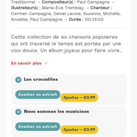
Traditionnel
-
Compositeur(s) :
Paul Campagne
-
Illustrateur(s) :
Marie-Ève Tremblay
-
Chanteur :
Carmen Campagne, Daniel Lavoie, Suzanne, Michelle,
Annette, Paul Campagne
-
Durée :
00:19:00
Cette collection de six chansons populaires
qui ont traversé le temps est portée par une
voix douce. Un album joyeux pour faire vivre
aux enfants les premiers moments d’éveil
En savoir plus
musical.
>
Les crocodiles
Écouter un extrait
Ajouter -
€0,99
Éditeur(s) :
La Montagne Secrète
-
Auteur(s) :
Public
>
Nous sommes les musiciens
Domain
-
Compositeur(s) :
Paul Campagne
-
Illustrateur(s) :
Marie-Ève Tremblay
-
Chanteur :
Carmen Campagne
-
Durée :
2min05
Écouter un extrait
Ajouter -
€0,99