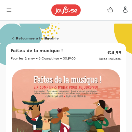
Panier
Se 
Passer
au
Retourner à la librairie
contenu
Faites de la musique !
Prix
€4,99
norma
Pour les 2 ans+ - 6 Comptines - 00:19:00
Taxes incluses.