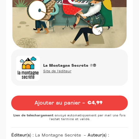
La Montagne Secrète
℗®
Site de l'éditeur
Oeuvre
Ajouter au panier -
€4,99
Prix
normal
Lien de téléchargement
envoyé automatiquement par mail une fois
l'achat terminé et validé.
Éditeur(s) :
La Montagne Secrète
-
Auteur(s) :