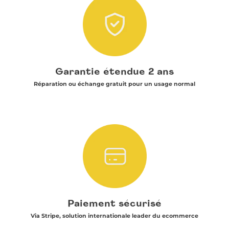
e
s
d
e
l
c
o
l
i
Garantie étendue 2 ans
b
Réparation ou échange gratuit pour un usage normal
r
i
)
Paiement sécurisé
Via Stripe, solution internationale leader du ecommerce