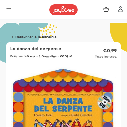
Panier
Se 
Passer
au
Retourner à la librairie
contenu
La danza del serpente
Prix
€0,99
norma
Pour les 3-5 ans - 1 Comptine - 00:02:39
Taxes incluses.