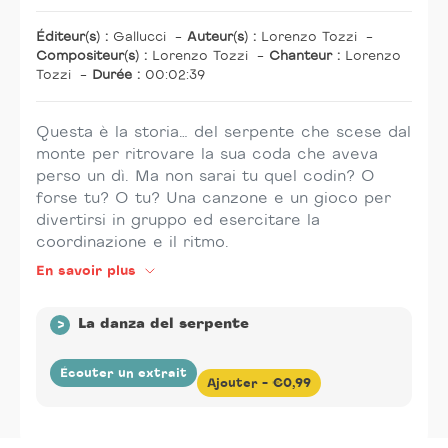
Éditeur(s) :
Gallucci
-
Auteur(s) :
Lorenzo Tozzi
-
Compositeur(s) :
Lorenzo Tozzi
-
Chanteur :
Lorenzo
Tozzi
-
Durée :
00:02:39
Questa è la storia… del serpente che scese dal
monte per ritrovare la sua coda che aveva
perso un dì. Ma non sarai tu quel codin? O
forse tu? O tu? Una canzone e un gioco per
divertirsi in gruppo ed esercitare la
coordinazione e il ritmo.
En savoir plus
>
La danza del serpente
Écouter un extrait
Ajouter -
€0,99
Éditeur(s) :
Gallucci
-
Auteur(s) :
Lorenzo Tozzi
-
Compositeur(s) :
Lorenzo Tozzi
-
Chanteur :
Lorenzo
Ajout