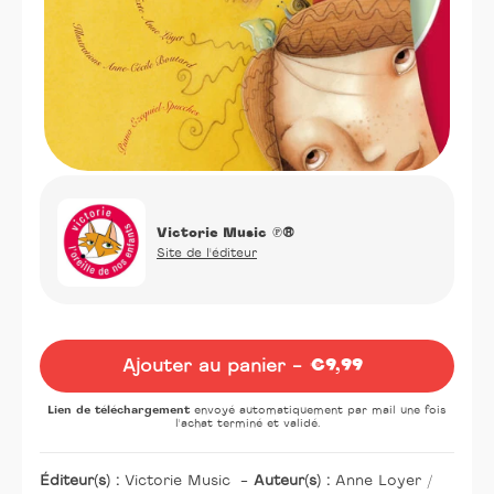
Victorie Music
℗®
Site de l'éditeur
Oeuvre
Ajouter au panier -
€9,99
Prix
normal
Lien de téléchargement
envoyé automatiquement par mail une fois
l'achat terminé et validé.
Éditeur(s) :
Victorie Music
-
Auteur(s) :
Anne Loyer /